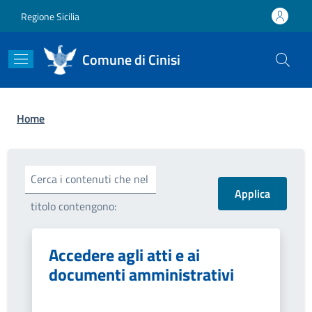
Salta al contenuto principale
Skip to footer content
Regione Sicilia
Comune di Cinisi
Briciole di pane
Home
Cerca i contenuti che nel
titolo contengono:
Accedere agli atti e ai
documenti amministrativi