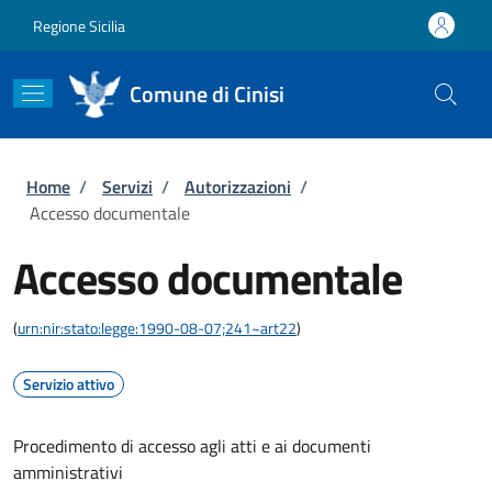
Salta al contenuto principale
Skip to footer content
Regione Sicilia
Comune di Cinisi
Briciole di pane
Home
/
Servizi
/
Autorizzazioni
/
Accesso documentale
Accesso documentale
(
urn:nir:stato:legge:1990-08-07;241~art22
)
Servizio attivo
Procedimento di accesso agli atti e ai documenti
amministrativi