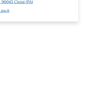
 90045 Cinisi (PA)
pa.it