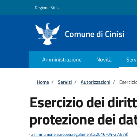
Salta al contenuto principale
Skip to footer content
Regione Sicilia
Comune di Cinisi
Amministrazione
Novità
Serv
Briciole di pane
Home
/
Servizi
/
Autorizzazioni
/
Esercizio
Esercizio dei dirit
protezione dei dat
(
urn:nir:unione.europea.regolamento:2016-04-27;679
)