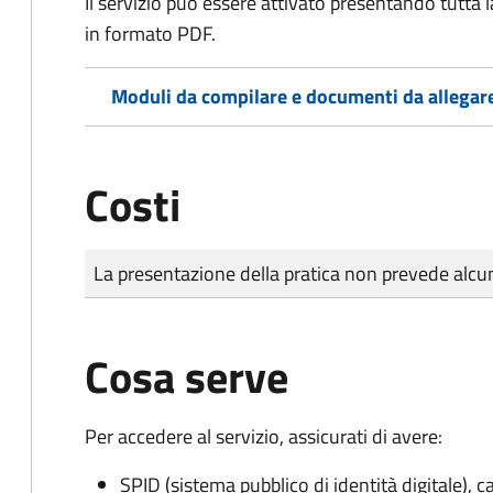
Il servizio può essere attivato presentando tutta
in formato PDF.
Moduli da compilare e documenti da allegar
Costi
Tipo di pagamento
Importo
La presentazione della pratica non prevede al
Cosa serve
Per accedere al servizio, assicurati di avere:
SPID (sistema pubblico di identità digitale), ca