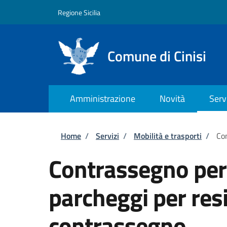
Salta al contenuto principale
Skip to footer content
Regione Sicilia
Comune di Cinisi
Amministrazione
Novità
Serv
Briciole di pane
Home
/
Servizi
/
Mobilità e trasporti
/
Con
Contrassegno per 
parcheggi per resi
contrassegno